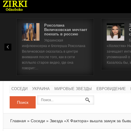
Роксолана
Величковская мечтает
поехать в россию
с
Имя п
Украинская
Б
инфлюенсерка и блогерша Роксолана
«Холостяк» Н
Паро
Величковская оказалась в центре
зачищает инт
внимания после того, как в сети
упоминаний о
всплыло старое видео, где она
Казалось бы, 
говорит:...
СОСЕДИ
УКРАИНА
МИРОВЫЕ ЗВЕЗДЫ
ЕВРОВИДЕНИЕ
Поиск
Главная
»
Соседи
»
Звезда «Х Фактора» вышла замуж за быв