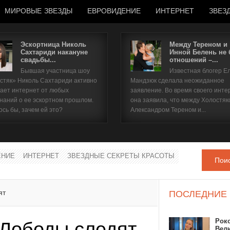
МИРОВЫЕ ЗВЕЗДЫ
ЕВРОВИДЕНИЕ
ИНТЕРНЕТ
ЗВЕЗ
Эскортница Николь
Между Тереном и
Сахтариди накануне
Инной Белень не
свадьбы...
отношений –...
Имя пользователя
Бывшая участница шоу
Известная блогер Е
стяк» Николь Сахтариди активно
Мандзюк сделала неожиданное
Пароль
ает интернет от любых
заявление. Во время своего инте
наний о ее эскортном прошлом.
она заявила, что между Холостяк
ось бы, зачем ей это?
Александром Тереном и...
запомнить
ЕНИЕ
ИНТЕРНЕТ
ЗВЕЗДНЫЕ СЕКРЕТЫ КРАСОТЫ
Пои
Забыли пароль?
Забыли имя пользователя?
ят
ПОСЛЕДНИЕ
Рок
Лободы следят
Вел