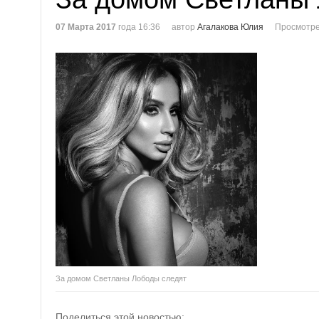
07 Марта 2017
года 16:36
автор
Агалакова Юлия
Просмотре
За домом Светланы Лободы следят
Поделиться этой новостью: