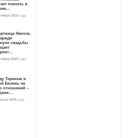
ает поехать в
сию…
ктября 2025
года
ортница Николь
тариди
ануне свадьбы
ищает
ернет…
ктября 2025
года
ду Тереном и
ой Белень не
о отношений –
дзюк…
преля 2025
года