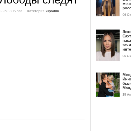
мечт
рос
нно 3805 раз
Категория
Украина
06 О
Эск
Сах
нак
зач
инт
06 О
Меж
Инн
был
Ман
15 А