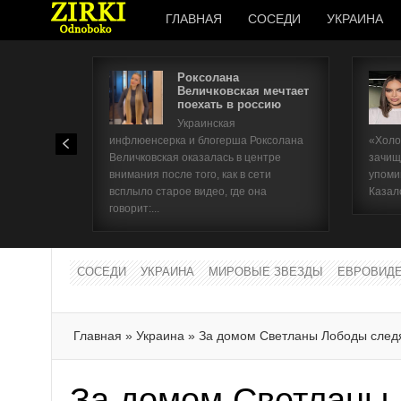
ГЛАВНАЯ
СОСЕДИ
УКРАИНА
Роксолана
Величковская мечтает
поехать в россию
Украинская
инфлюенсерка и блогерша Роксолана
«Холо
Величковская оказалась в центре
зачищ
внимания после того, как в сети
упоми
всплыло старое видео, где она
Казал
говорит:...
СОСЕДИ
УКРАИНА
МИРОВЫЕ ЗВЕЗДЫ
ЕВРОВИД
Главная
»
Украина
»
За домом Светланы Лободы след
За домом Светланы 