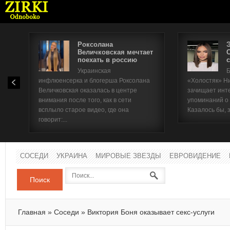
Роксолана
Величковская мечтает
поехать в россию
с
Имя п
Украинская
Б
инфлюенсерка и блогерша Роксолана
«Холостяк» Н
Паро
Величковская оказалась в центре
зачищает инт
внимания после того, как в сети
упоминаний о
всплыло старое видео, где она
Казалось бы, 
говорит:...
СОСЕДИ
УКРАИНА
МИРОВЫЕ ЗВЕЗДЫ
ЕВРОВИДЕНИЕ
Поиск
Главная
»
Соседи
»
Виктория Боня оказывает секс-услуги