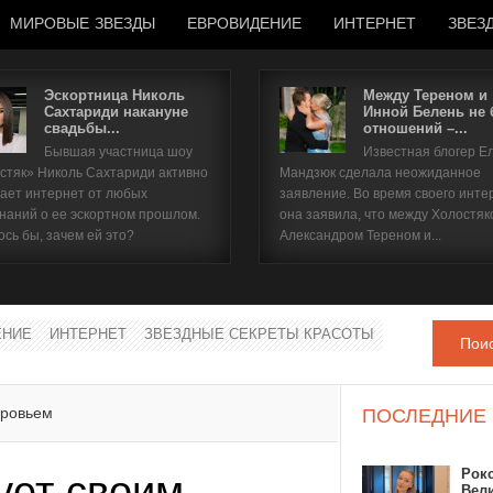
МИРОВЫЕ ЗВЕЗДЫ
ЕВРОВИДЕНИЕ
ИНТЕРНЕТ
ЗВЕЗ
Эскортница Николь
Между Тереном и
Сахтариди накануне
Инной Белень не
свадьбы...
отношений –...
Имя пользователя
Бывшая участница шоу
Известная блогер Е
стяк» Николь Сахтариди активно
Мандзюк сделала неожиданное
Пароль
ает интернет от любых
заявление. Во время своего инте
наний о ее эскортном прошлом.
она заявила, что между Холостяк
ось бы, зачем ей это?
Александром Тереном и...
запомнить
ЕНИЕ
ИНТЕРНЕТ
ЗВЕЗДНЫЕ СЕКРЕТЫ КРАСОТЫ
Пои
Забыли пароль?
Забыли имя пользователя?
оровьем
ПОСЛЕДНИЕ
Рок
ует своим
Вел