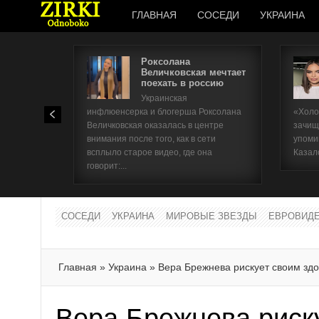
ГЛАВНАЯ
СОСЕДИ
УКРАИНА
Роксолана
Величковская мечтает
поехать в россию
Украинская
инфлюенсерка и блогерша Роксолана
«Холо
Величковская оказалась в центре
зачищ
внимания после того, как в сети
упоми
всплыло старое видео, где она
Казал
говорит:...
СОСЕДИ
УКРАИНА
МИРОВЫЕ ЗВЕЗДЫ
ЕВРОВИД
Главная
»
Украина
»
Вера Брежнева рискует своим зд
Вера Брежнева риск