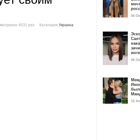
мечт
рос
06 О
мотренно 4531 раз
Категория
Украина
Эск
Сах
нак
зач
инт
06 О
Меж
Инн
был
Ман
15 А