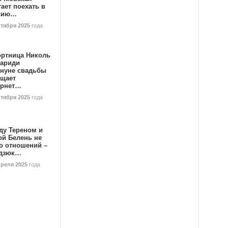
ает поехать в
сию…
ктября 2025
года
ортница Николь
тариди
ануне свадьбы
ищает
ернет…
ктября 2025
года
ду Тереном и
ой Белень не
о отношений –
дзюк…
преля 2025
года