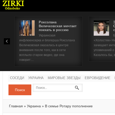
Роксолана
Величковская мечтает
поехать в россию
с
Имя п
Украинская
Б
инфлюенсерка и блогерша Роксолана
«Холостяк» Н
Паро
Величковская оказалась в центре
зачищает инт
внимания после того, как в сети
упоминаний о
всплыло старое видео, где она
Казалось бы, 
говорит:...
СОСЕДИ
УКРАИНА
МИРОВЫЕ ЗВЕЗДЫ
ЕВРОВИДЕНИЕ
Поиск
Главная
»
Украина
»
В семье Ротару пополнение