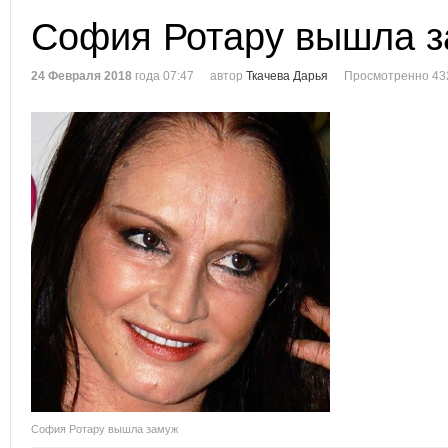
София Ротару вышла 
24 Февраля 2018
года 07:47
автор
Ткачева Дарья
Просмотренно 43
София Ротару вышла замуж