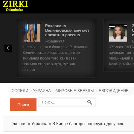
Роксолана
Величковская мечтает
поехать в россию
с
Имя п
Украинская
Б
инфлюенсерка и блогерша Роксолана
«Холостяк» Н
Паро
Величковская оказалась в центре
зачищает инт
внимания после того, как в сети
упоминаний о
всплыло старое видео, где она
Казалось бы, 
говорит:...
СОСЕДИ
УКРАИНА
МИРОВЫЕ ЗВЕЗДЫ
ЕВРОВИДЕНИЕ
Поиск
Главная
»
Украина
»
В Киеве блогеры насилуют девушек