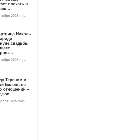
ает поехать в
сию…
ктября 2025
года
ортница Николь
тариди
ануне свадьбы
ищает
ернет…
ктября 2025
года
ду Тереном и
ой Белень не
о отношений –
дзюк…
преля 2025
года