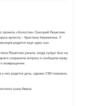
о проекта «Холостяк» Григорий Решетник
пруга артиста – Кристина беременна. У
месяцев родится еще один сын.
тина Решетник узнала, когда супруг был на
еднего сохраняла интригу и сообщила мужу
го возвращении.
з у них родится дочь, однако УЗИ показало,
естного сына Ивана.