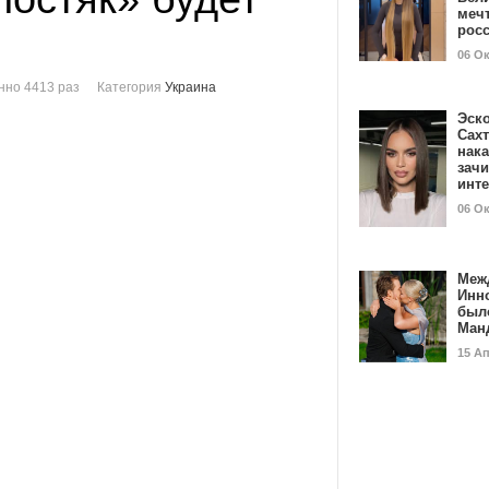
мечт
рос
06 О
нно 4413 раз
Категория
Украина
Эск
Сах
нак
зач
инт
06 О
Меж
Инн
был
Ман
15 А