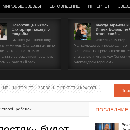
МИРОВЫЕ ЗВЕЗДЫ
ЕВРОВИДЕНИЕ
ИНТЕРНЕТ
ЗВЕЗ
Эскортница Николь
Между Тереном и
Сахтариди накануне
Инной Белень не
свадьбы...
отношений –...
Имя пользователя
Бывшая участница шоу
Известная блогер Е
стяк» Николь Сахтариди активно
Мандзюк сделала неожиданное
Пароль
ает интернет от любых
заявление. Во время своего инте
наний о ее эскортном прошлом.
она заявила, что между Холостяк
ось бы, зачем ей это?
Александром Тереном и...
запомнить
ЕНИЕ
ИНТЕРНЕТ
ЗВЕЗДНЫЕ СЕКРЕТЫ КРАСОТЫ
Пои
Забыли пароль?
Забыли имя пользователя?
 второй ребенок
ПОСЛЕДНИЕ
Рок
лостяк» будет
Вел