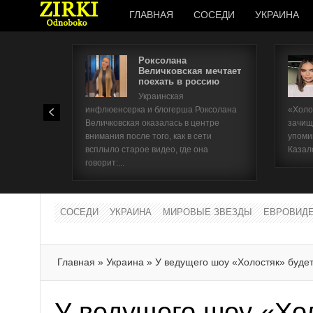
ГЛАВНАЯ
СОСЕДИ
УКРАИНА
Роксолана
Величковская мечтает
поехать в россию
Украинская
инфлюенсерка и блогерша Роксолана
«Холо
Величковская оказалась в центре
зачищ
внимания после того, как в сети
упоми
всплыло старое видео, где она
Казал
говорит:...
СОСЕДИ
УКРАИНА
МИРОВЫЕ ЗВЕЗДЫ
ЕВРОВИД
Главная
»
Украина
»
У ведущего шоу «Холостяк» будет
У ведущего шоу «Хо