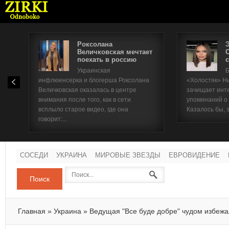
Роксолана
Величковская мечтает
поехать в россию
с
Имя п
Украинская
Б
инфлюенсерка и блогерша Роксолана
«Холостяк» Н
Паро
Величковская оказалась в центре
зачищает инт
внимания после того, как в сети
упоминаний о
всплыло старое видео, где она
Казалось бы, 
говорит:...
СОСЕДИ
УКРАИНА
МИРОВЫЕ ЗВЕЗДЫ
ЕВРОВИДЕНИЕ
Поиск
Главная
»
Украина
»
Ведущая "Все буде добре" чудом избеж