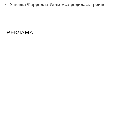
У певца Фаррелла Уильямса родилась тройня
РЕКЛАМА