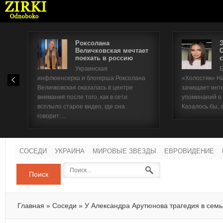
Роксолана
Величковская мечтает
поехать в россию
с
Имя п
Украинская
Б
инфлюенсерка и блогерша Роксолана
«Холостяк» Н
Паро
Величковская оказалась в центре
зачищает инт
внимания после того, как в сети
упоминаний о
всплыло старое видео, где она
Казалось бы, 
говорит:...
СОСЕДИ
УКРАИНА
МИРОВЫЕ ЗВЕЗДЫ
ЕВРОВИДЕНИЕ
Поиск
Главная
»
Соседи
»
У Александра Арутюнова трагедия в семь