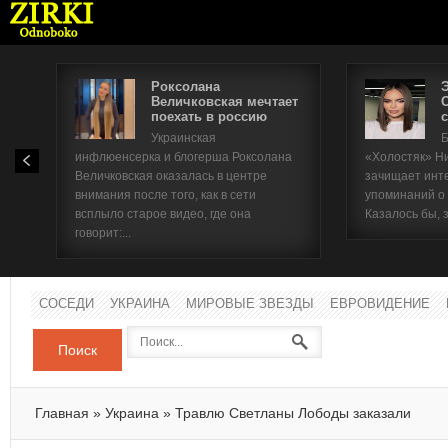
Роксолана
Величковская мечтает
поехать в россию
с
Имя п
Украинская
Б
инфлюенсерка и блогерша Роксолана
«Холостяк» Н
Паро
Величковская оказалась в центре
зачищает инт
внимания после того, как в сети
упоминаний о
всплыло старое видео, где она
Казалось бы, 
говорит:...
СОСЕДИ
УКРАИНА
МИРОВЫЕ ЗВЕЗДЫ
ЕВРОВИДЕНИЕ
Поиск
Главная
»
Украина
»
Травлю Светланы Лободы заказали