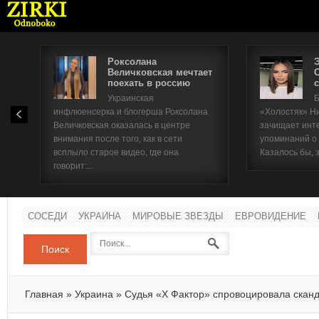
Роксолана
Величковская мечтает
поехать в россию
с
Имя п
Украинская
Б
инфлюенсерка и блогерша Роксолана
«Холостяк» Н
Паро
Величковская оказалась в центре
зачищает инт
внимания после того, как в сети
упоминаний о
всплыло старое видео, где она
Казалось бы, 
говорит:...
СОСЕДИ
УКРАИНА
МИРОВЫЕ ЗВЕЗДЫ
ЕВРОВИДЕНИЕ
Поиск
Главная
»
Украина
»
Судья «Х Фактор» спровоцировала скан