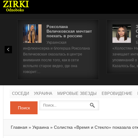
Роксолана
Величковская мечтает
поехать в россию
с
Имя п
Украинская
Б
инфлюенсерка и блогерша Роксолана
«Холостяк» Н
Паро
Величковская оказалась в центре
зачищает инт
внимания после того, как в сети
упоминаний о
всплыло старое видео, где она
Казалось бы, 
говорит:...
СОСЕДИ
УКРАИНА
МИРОВЫЕ ЗВЕЗДЫ
ЕВРОВИДЕНИЕ
Поиск
Главная
»
Украина
»
Солистка «Время и Стекло» показала от