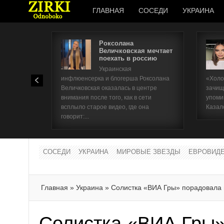
ГЛАВНАЯ
СОСЕДИ
УКРАИНА
Роксолана
Величковская мечтает
поехать в россию
Украинская
инфлюенсерка и блогерша Роксолана
«Холо
Величковская оказалась в центре
зачищ
внимания после того, как в сети
упоми
всплыло старое видео, где она
Казал
говорит:...
СОСЕДИ
УКРАИНА
МИРОВЫЕ ЗВЕЗДЫ
ЕВРОВИД
Главная
»
Украина
»
Солистка «ВИА Гры» порадовала
Солистка «ВИА Гры»