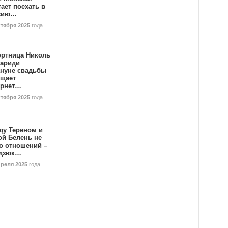
ает поехать в
сию…
ктября 2025
года
ортница Николь
тариди
ануне свадьбы
ищает
ернет…
ктября 2025
года
ду Тереном и
ой Белень не
о отношений –
дзюк…
преля 2025
года