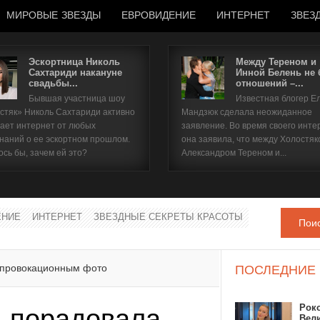
МИРОВЫЕ ЗВЕЗДЫ
ЕВРОВИДЕНИЕ
ИНТЕРНЕТ
ЗВЕЗ
Эскортница Николь
Между Тереном и
Сахтариди накануне
Инной Белень не
свадьбы...
отношений –...
Имя пользователя
Бывшая участница шоу
Известная блогер Е
стяк» Николь Сахтариди активно
Мандзюк сделала неожиданное
Пароль
ает интернет от любых
заявление. Во время своего инте
наний о ее эскортном прошлом.
она заявила, что между Холостяк
ось бы, зачем ей это?
Александром Тереном и...
запомнить
ЕНИЕ
ИНТЕРНЕТ
ЗВЕЗДНЫЕ СЕКРЕТЫ КРАСОТЫ
Пои
Забыли пароль?
Забыли имя пользователя?
 провокационным фото
ПОСЛЕДНИЕ
Рок
 порадовала
Вел