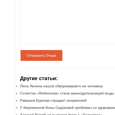
Отправить Отзыв
Другие статьи:
Лена Ленина нашла обворовавшего ее человека
Солистка «НеАнгелов» стала законодательницей моды
Равшана Куркова страдает анорексией
У беременной Анны Седоковой проблемы со здоровье
Алексей Воробьев выложил фото с «Холостяка»