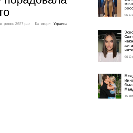
мечт
то
рос
06 О
отренно 3657 раз
Категория
Украина
Эск
Сах
нак
зач
инт
06 О
Меж
Инн
был
Ман
15 А