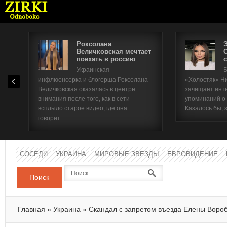
Роксолана
Величковская мечтает
поехать в россию
с
Имя п
Украинская
Б
инфлюенсерка и блогерша Роксолана
«Холостяк» Н
Паро
Величковская оказалась в центре
зачищает инт
внимания после того, как в сети
упоминаний о
всплыло старое видео, где она
Казалось бы, 
говорит:...
СОСЕДИ
УКРАИНА
МИРОВЫЕ ЗВЕЗДЫ
ЕВРОВИДЕНИЕ
Поиск
Главная
»
Украина
»
Скандал с запретом въезда Елены Воро