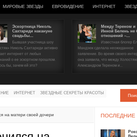
МИРОВЫЕ ЗВЕЗДЫ
ЕВРОВИДЕНИЕ
ИНТЕРНЕТ
ЗВЕЗ
Эскортница Николь
Между Тереном и
Сахтариди накануне
Инной Белень не
свадьбы...
отношений –...
Имя пользователя
Бывшая участница шоу
Известная блогер Е
стяк» Николь Сахтариди активно
Мандзюк сделала неожиданное
Пароль
ает интернет от любых
заявление. Во время своего инте
наний о ее эскортном прошлом.
она заявила, что между Холостяк
ось бы, зачем ей это?
Александром Тереном и...
запомнить
ЕНИЕ
ИНТЕРНЕТ
ЗВЕЗДНЫЕ СЕКРЕТЫ КРАСОТЫ
Пои
Забыли пароль?
Забыли имя пользователя?
ся на матери своей дочери
ПОСЛЕДНИЕ
Рок
енился на
Вел