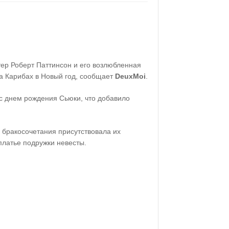
тер Роберт Паттинсон и его возлюбленная
а Карибах в Новый год, сообщает
DeuxMoi
.
с днем рождения Сьюки, что добавило
 бракосочетания присутствовала их
платье подружки невесты.