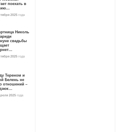
ает поехать в
сию…
ктября 2025
года
ортница Николь
тариди
ануне свадьбы
ищает
ернет…
ктября 2025
года
ду Тереном и
ой Белень не
о отношений –
дзюк…
преля 2025
года