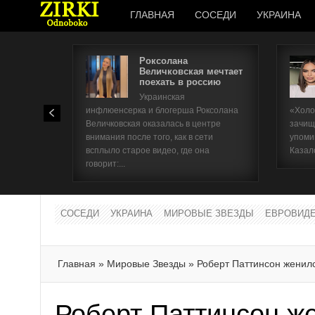
ГЛАВНАЯ
СОСЕДИ
УКРАИНА
Роксолана
Величковская мечтает
поехать в россию
Украинская
инфлюенсерка и блогерша Роксолана
«Холо
Величковская оказалась в центре
зачищ
внимания после того, как в сети
упоми
всплыло старое видео, где она
Казал
говорит:...
СОСЕДИ
УКРАИНА
МИРОВЫЕ ЗВЕЗДЫ
ЕВРОВИД
Главная
»
Мировые Звезды
»
Роберт Паттинсон женил
Роберт Паттинсон ж