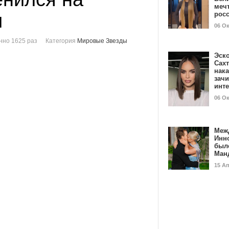
мечт
и
рос
06 О
нно 1625 раз
Категория
Мировые Звезды
Эск
Сах
нак
зач
инт
06 О
Меж
Инн
был
Ман
15 А