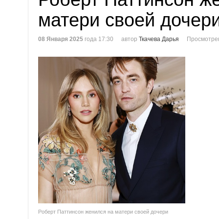
матери своей дочер
08 Января 2025
года 17:30
автор
Ткачева Дарья
Просмотре
Роберт Паттинсон женился на матери своей дочери