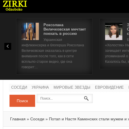
Роксолана
Величковская мечтает
поехать в россию
с
Имя п
Украинская
Б
инфлюенсерка и блогерша Роксолана
«Холостяк» Н
Паро
Величковская оказалась в центре
зачищает инт
внимания после того, как в сети
упоминаний о
всплыло старое видео, где она
Казалось бы, 
говорит:...
СОСЕДИ
УКРАИНА
МИРОВЫЕ ЗВЕЗДЫ
ЕВРОВИДЕНИЕ
Поиск
Главная
»
Соседи
»
Потап и Настя Каменских стали мужем и