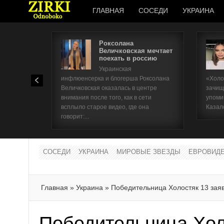
ГЛАВНАЯ
СОСЕДИ
УКРАИНА
Роксолана
Величковская мечтает
поехать в россию
Украинская
инфлюенсерка и блогерша Роксолана
«Холо
Величковская оказалась в центре
зачищ
внимания после того, как в сети
упоми
всплыло старое видео, где она
Казал
говорит:...
СОСЕДИ
УКРАИНА
МИРОВЫЕ ЗВЕЗДЫ
ЕВРОВИД
Главная
»
Украина
»
Победительница Холостяк 13 заяв
Победительница Хол