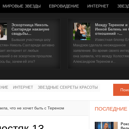
МИРОВЫЕ ЗВЕЗДЫ
ЕВРОВИДЕНИЕ
ИНТЕРНЕТ
ЗВЕЗ
Эскортница Николь
Между Тереном и
Сахтариди накануне
Инной Белень не
свадьбы...
отношений –...
Имя пользователя
Бывшая участница шоу
Известная блогер Е
стяк» Николь Сахтариди активно
Мандзюк сделала неожиданное
Пароль
ает интернет от любых
заявление. Во время своего инте
наний о ее эскортном прошлом.
она заявила, что между Холостяк
ось бы, зачем ей это?
Александром Тереном и...
запомнить
ЕНИЕ
ИНТЕРНЕТ
ЗВЕЗДНЫЕ СЕКРЕТЫ КРАСОТЫ
Пои
Забыли пароль?
Забыли имя пользователя?
ила, что не хочет быть с Тереном
ПОСЛЕДНИЕ
Рок
остяк 13
Вел