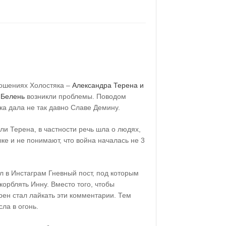
ношениях Холостяка –
Александра Терена и
 Белень
возникли проблемы. Поводом
ка дала не так давно Славе Демину.
и Терена, в частности речь шла о людях,
ке и не понимают, что война началась не 3
л в Инстаграм Гневный пост, под которым
корблять Инну. Вместо того, чтобы
ерен стал лайкать эти комментарии. Тем
ла в огонь.