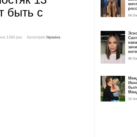
мечт
т быть с
рос
06 О
Эск
но 1384 раз
Категория
Украина
Сах
нак
зач
инт
06 О
Меж
Инн
был
Ман
15 А