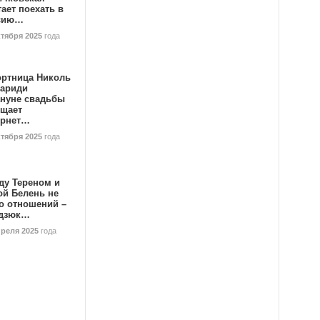
ает поехать в
сию…
ктября 2025
года
ортница Николь
тариди
ануне свадьбы
ищает
ернет…
ктября 2025
года
ду Тереном и
ой Белень не
о отношений –
дзюк…
преля 2025
года