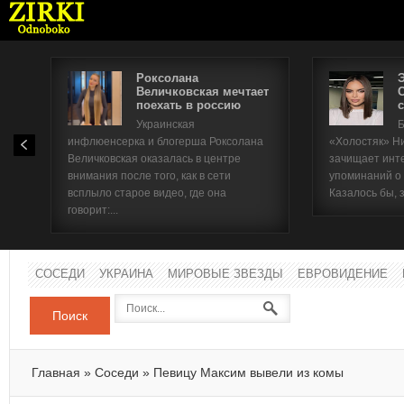
Роксолана
Величковская мечтает
поехать в россию
с
Имя п
Украинская
Б
инфлюенсерка и блогерша Роксолана
«Холостяк» Н
Паро
Величковская оказалась в центре
зачищает инт
внимания после того, как в сети
упоминаний о
всплыло старое видео, где она
Казалось бы, 
говорит:...
СОСЕДИ
УКРАИНА
МИРОВЫЕ ЗВЕЗДЫ
ЕВРОВИДЕНИЕ
Поиск
Главная
»
Соседи
»
Певицу Максим вывели из комы