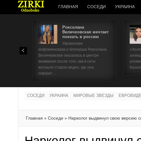
ГЛАВНАЯ
СОСЕДИ
УКРАИНА
Роксолана
Величковская мечтает
поехать в россию
Украинская
инфлюенсерка и блогерша Роксолана
«Холо
Величковская оказалась в центре
зачищ
внимания после того, как в сети
упоми
всплыло старое видео, где она
Казал
говорит:...
СОСЕДИ
УКРАИНА
МИРОВЫЕ ЗВЕЗДЫ
ЕВРОВИД
Главная
»
Соседи
»
Нарколог выдвинул свою версию 
Нарколог выдвинул 