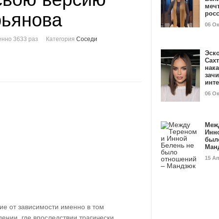
мечт
рьянова
рос
06 О
нно 3633 раз
Категория
Соседи
Эск
Сах
нак
зач
инт
06 О
Меж
Инн
был
Ман
15 А
ие от зависимости именно в том
ении, где впоследствии трагически