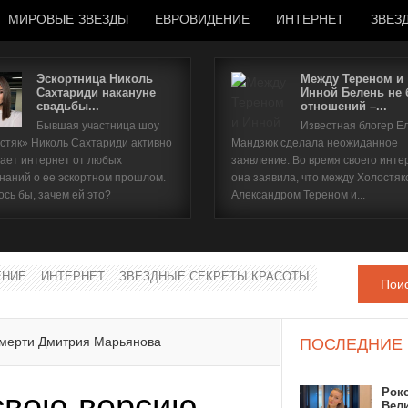
МИРОВЫЕ ЗВЕЗДЫ
ЕВРОВИДЕНИЕ
ИНТЕРНЕТ
ЗВЕЗ
Эскортница Николь
Между Тереном и
Сахтариди накануне
Инной Белень не
свадьбы...
отношений –...
Имя пользователя
Бывшая участница шоу
Известная блогер Е
стяк» Николь Сахтариди активно
Мандзюк сделала неожиданное
Пароль
ает интернет от любых
заявление. Во время своего инте
наний о ее эскортном прошлом.
она заявила, что между Холостяк
ось бы, зачем ей это?
Александром Тереном и...
запомнить
ЕНИЕ
ИНТЕРНЕТ
ЗВЕЗДНЫЕ СЕКРЕТЫ КРАСОТЫ
Пои
Забыли пароль?
Забыли имя пользователя?
смерти Дмитрия Марьянова
ПОСЛЕДНИЕ
Рок
свою версию
Вел