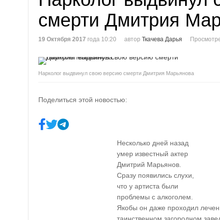
смерти Дмитрия Ма
19 Октября 2017
года 10:20
автор
Ткачева Дарья
Просмотре
Нарколог выдвинул свою версию смерти Дмитрия Марьянова
Поделиться этой новостью:
Несколько дней назад
умер известный актер
Дмитрий Марьянов.
Сразу появились слухи,
что у артиста были
проблемы с алкоголем.
Якобы он даже проходил лечен
таинственном загородном завед