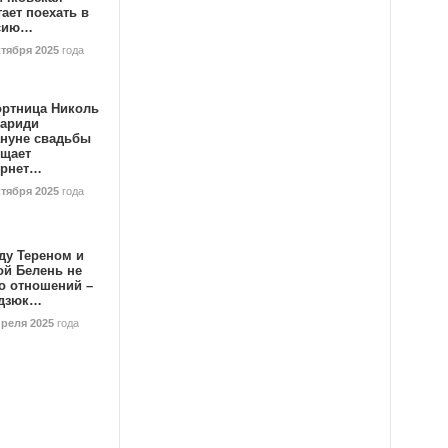
ает поехать в
сию…
ктября 2025
года
ортница Николь
тариди
ануне свадьбы
ищает
ернет…
ктября 2025
года
ду Тереном и
ой Белень не
о отношений –
дзюк…
преля 2025
года