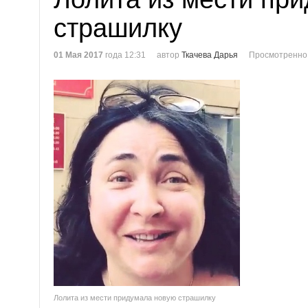
страшилку
01 Мая 2017
года 12:31
автор
Ткачева Дарья
Просмотренно
Лолита из мести придумала новую страшилку