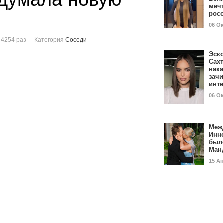
мечт
рос
06 О
 4254 раз
Категория
Соседи
Эск
Сах
нак
зач
инт
06 О
Меж
Инн
был
Ман
15 А