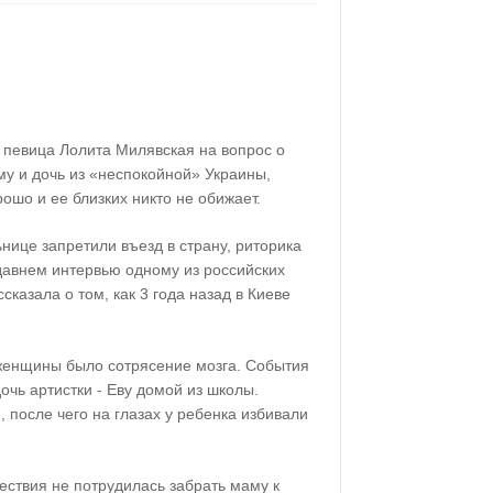
 певица Лолита Милявская на вопрос о
му и дочь из «неспокойной» Украины,
рошо и ее близких никто не обижает.
ьнице запретили въезд в страну, риторика
давнем интервью одному из российских
сказала о том, как 3 года назад в Киеве
женщины было сотрясение мозга. События
очь артистки - Еву домой из школы.
после чего на глазах у ребенка избивали
ествия не потрудилась забрать маму к