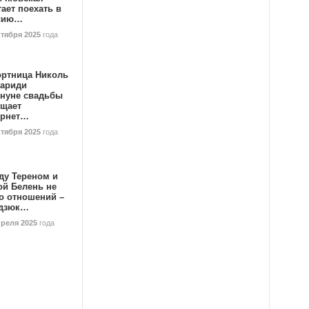
ает поехать в
сию…
ктября 2025
года
ортница Николь
тариди
ануне свадьбы
ищает
ернет…
ктября 2025
года
ду Тереном и
ой Белень не
о отношений –
дзюк…
преля 2025
года