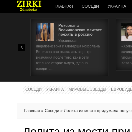
ГЛАВНАЯ
СОСЕДИ
УКРАИНА
Роксолана
Величковская мечтает
поехать в россию
Украинская
инфлюенсерка и блогерша Роксолана
«Холо
Величковская оказалась в центре
зачищ
внимания после того, как в сети
упоми
всплыло старое видео, где она
Казал
говорит:...
СОСЕДИ
УКРАИНА
МИРОВЫЕ ЗВЕЗДЫ
ЕВРОВИД
Главная
»
Соседи
»
Лолита из мести придумала новую
Лолита из мести пр