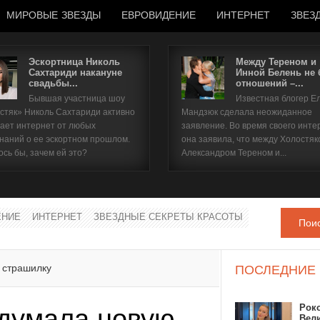
МИРОВЫЕ ЗВЕЗДЫ
ЕВРОВИДЕНИЕ
ИНТЕРНЕТ
ЗВЕЗ
Эскортница Николь
Между Тереном и
Сахтариди накануне
Инной Белень не
свадьбы...
отношений –...
Имя пользователя
Бывшая участница шоу
Известная блогер Е
стяк» Николь Сахтариди активно
Мандзюк сделала неожиданное
Пароль
ает интернет от любых
заявление. Во время своего инте
наний о ее эскортном прошлом.
она заявила, что между Холостяк
ось бы, зачем ей это?
Александром Тереном и...
запомнить
ЕНИЕ
ИНТЕРНЕТ
ЗВЕЗДНЫЕ СЕКРЕТЫ КРАСОТЫ
Пои
Забыли пароль?
Забыли имя пользователя?
 страшилку
ПОСЛЕДНИЕ
Рок
идумала новую
Вел