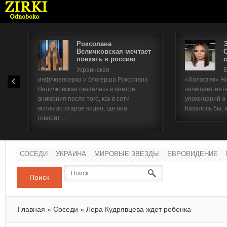
Роксолана
Величковская мечтает
поехать в россию
с
Имя п
Украинская
Б
инфлюенсерка и блогерша Роксолана
«Холостяк» Н
Паро
Величковская оказалась в центре
зачищает инт
внимания после того, как в сети
упоминаний о
всплыло старое видео, где она
Казалось бы, 
говорит:...
СОСЕДИ
УКРАИНА
МИРОВЫЕ ЗВЕЗДЫ
ЕВРОВИДЕНИЕ
Поиск
Главная
»
Соседи
»
Лера Кудрявцева ждет ребенка