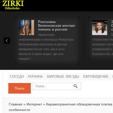
Роксолана
Величковская мечтает
поехать в россию
с
Имя п
Украинская
Б
инфлюенсерка и блогерша Роксолана
«Холостяк» Н
Паро
Величковская оказалась в центре
зачищает инт
внимания после того, как в сети
упоминаний о
всплыло старое видео, где она
Казалось бы, 
говорит:...
СОСЕДИ
УКРАИНА
МИРОВЫЕ ЗВЕЗДЫ
ЕВРОВИДЕНИЕ
Поиск
Главная
»
Интернет
»
Керамогранитная облицовочная плитка
особенности