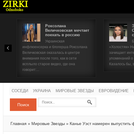
Роксолана
Величковская мечтает
поехать в россию
с
Имя п
Украинская
Б
инфлюенсерка и блогерша Роксолана
«Холостяк» Н
Паро
Величковская оказалась в центре
зачищает инт
внимания после того, как в сети
упоминаний о
всплыло старое видео, где она
Казалось бы, 
говорит:...
СОСЕДИ
УКРАИНА
МИРОВЫЕ ЗВЕЗДЫ
ЕВРОВИДЕНИЕ
Поиск
Главная
»
Мировые Звезды
»
Канье Уэст намерен выпустить 