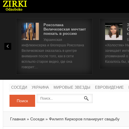
Роксолана
Величковская мечтает
поехать в россию
с
Имя п
Украинская
Б
инфлюенсерка и блогерша Роксолана
«Холостяк» Н
Паро
Величковская оказалась в центре
зачищает инт
внимания после того, как в сети
упоминаний о
всплыло старое видео, где она
Казалось бы, 
говорит:...
СОСЕДИ
УКРАИНА
МИРОВЫЕ ЗВЕЗДЫ
ЕВРОВИДЕНИЕ
Поиск
Главная
»
Соседи
»
Филипп Киркоров планирует свадьбу