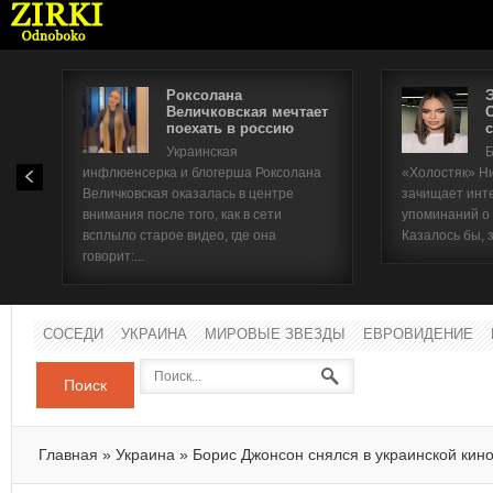
Роксолана
Величковская мечтает
поехать в россию
с
Имя п
Украинская
Б
инфлюенсерка и блогерша Роксолана
«Холостяк» Н
Паро
Величковская оказалась в центре
зачищает инт
внимания после того, как в сети
упоминаний о
всплыло старое видео, где она
Казалось бы, 
говорит:...
СОСЕДИ
УКРАИНА
МИРОВЫЕ ЗВЕЗДЫ
ЕВРОВИДЕНИЕ
Поиск
Главная
»
Украина
»
Борис Джонсон снялся в украинской кин