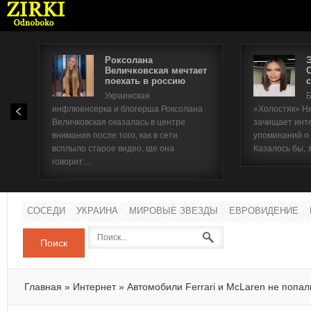
Роксолана
Величковская мечтает
поехать в россию
с
Имя п
Украинская
Б
инфлюенсерка и блогерша Роксолана
«Холостяк» Н
Паро
Величковская оказалась в центре
зачищает инт
внимания после того, как в сети
упоминаний о
всплыло старое видео, где она
Казалось бы, 
говорит:...
СОСЕДИ
УКРАИНА
МИРОВЫЕ ЗВЕЗДЫ
ЕВРОВИДЕНИЕ
Поиск
Главная
»
Интернет
»
Автомобили Ferrari и McLaren не попал