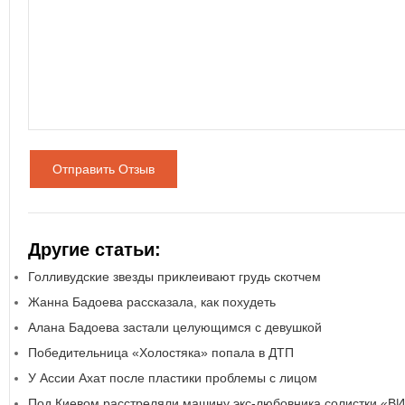
Отправить Отзыв
Другие статьи:
Голливудские звезды приклеивают грудь скотчем
Жанна Бадоева рассказала, как похудеть
Алана Бадоева застали целующимся с девушкой
Победительница «Холостяка» попала в ДТП
У Ассии Ахат после пластики проблемы с лицом
Под Киевом расстреляли машину экс-любовника солистки «В