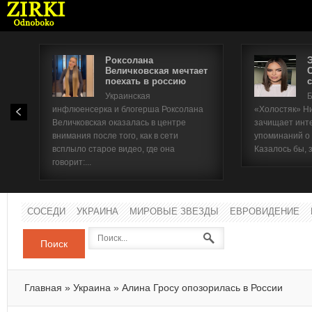
Роксолана
Величковская мечтает
поехать в россию
с
Имя п
Украинская
Б
инфлюенсерка и блогерша Роксолана
«Холостяк» Н
Паро
Величковская оказалась в центре
зачищает инт
внимания после того, как в сети
упоминаний о
всплыло старое видео, где она
Казалось бы, 
говорит:...
СОСЕДИ
УКРАИНА
МИРОВЫЕ ЗВЕЗДЫ
ЕВРОВИДЕНИЕ
Поиск
Главная
»
Украина
»
Алина Гросу опозорилась в России