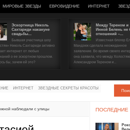
МИРОВЫЕ ЗВЕЗДЫ
ЕВРОВИДЕНИЕ
ИНТЕРНЕТ
ЗВЕЗ
Эскортница Николь
Между Тереном и
Сахтариди накануне
Инной Белень не
свадьбы...
отношений –...
Имя пользователя
Бывшая участница шоу
Известная блогер Е
стяк» Николь Сахтариди активно
Мандзюк сделала неожиданное
Пароль
ает интернет от любых
заявление. Во время своего инте
наний о ее эскортном прошлом.
она заявила, что между Холостяк
ось бы, зачем ей это?
Александром Тереном и...
запомнить
ЕНИЕ
ИНТЕРНЕТ
ЗВЕЗДНЫЕ СЕКРЕТЫ КРАСОТЫ
Пои
Забыли пароль?
Забыли имя пользователя?
ожной наблюдали с улицы
ПОСЛЕДНИЕ
Рок
тасией
Вел