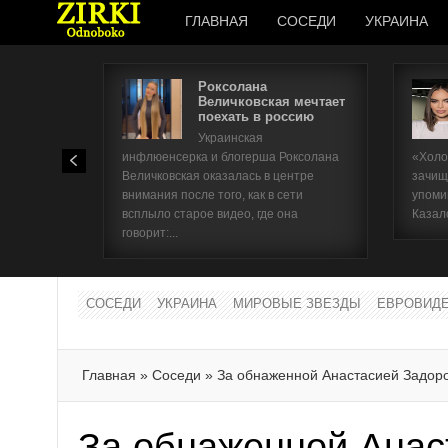
ГЛАВНАЯ
СОСЕДИ
УКРАИНА
Роксолана
Величковская мечтает
поехать в россию
Украинская
инфлюенсерка и блогерша Роксолана
«Холо
Величковская оказалась в центре
зачищ
внимания после того, как в сети
упоми
всплыло старое видео, где она
Казал
говорит:...
СОСЕДИ
УКРАИНА
МИРОВЫЕ ЗВЕЗДЫ
ЕВРОВИД
Главная
»
Соседи
»
За обнаженной Анастасией Задор
За обнаженной Анас