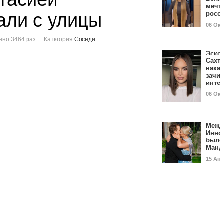
мечт
али с улицы
рос
06 О
нно 3464 раз
Категория
Соседи
Эск
Сах
нак
зач
инт
06 О
Меж
Инн
был
Ман
15 А