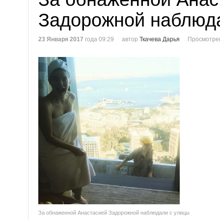
Задорожной наблюд
23 Января 2017
года 09:29
автор
Ткачева Дарья
Просмотре
За обнаженной Анастасией Задорожной наблюдали с улицы