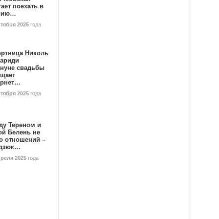
ает поехать в
сию…
ктября 2025
года
ортница Николь
тариди
ануне свадьбы
ищает
ернет…
ктября 2025
года
ду Тереном и
ой Белень не
о отношений –
дзюк…
преля 2025
года