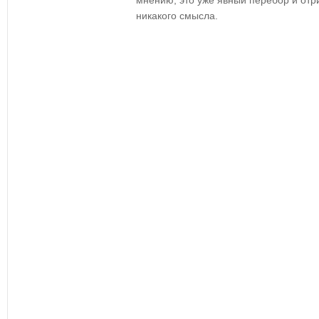
мнению, это уже явный перебор и отр
никакого смысла.