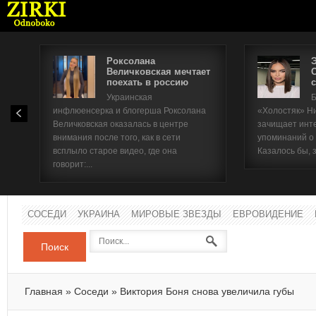
Роксолана
Величковская мечтает
поехать в россию
с
Имя п
Украинская
Б
инфлюенсерка и блогерша Роксолана
«Холостяк» Н
Паро
Величковская оказалась в центре
зачищает инт
внимания после того, как в сети
упоминаний о
всплыло старое видео, где она
Казалось бы, 
говорит:...
СОСЕДИ
УКРАИНА
МИРОВЫЕ ЗВЕЗДЫ
ЕВРОВИДЕНИЕ
Поиск
Главная
»
Соседи
»
Виктория Боня снова увеличила губы