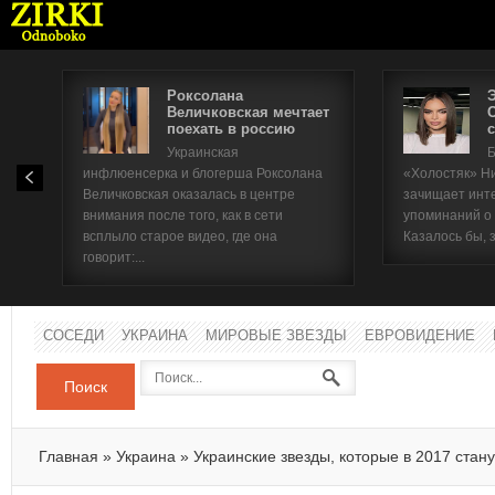
Роксолана
Величковская мечтает
поехать в россию
с
Имя п
Украинская
Б
инфлюенсерка и блогерша Роксолана
«Холостяк» Н
Паро
Величковская оказалась в центре
зачищает инт
внимания после того, как в сети
упоминаний о
всплыло старое видео, где она
Казалось бы, 
говорит:...
СОСЕДИ
УКРАИНА
МИРОВЫЕ ЗВЕЗДЫ
ЕВРОВИДЕНИЕ
Поиск
Главная
»
Украина
»
Украинские звезды, которые в 2017 стан