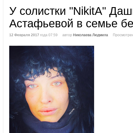
У солистки "NikitA" Даш
Астафьевой в семье б
12 Февраля 2017
года 07:59
автор
Николаева Людмила
Просмотрен