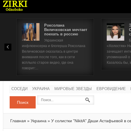
Роксолана
Величковская мечтает
поехать в россию
с
Имя п
Украинская
Б
инфлюенсерка и блогерша Роксолана
«Холостяк» Н
Паро
Величковская оказалась в центре
зачищает инт
внимания после того, как в сети
упоминаний о
всплыло старое видео, где она
Казалось бы, 
говорит:...
СОСЕДИ
УКРАИНА
МИРОВЫЕ ЗВЕЗДЫ
ЕВРОВИДЕНИЕ
Поиск
Главная
»
Украина
»
У солистки "NikitA" Даши Астафьевой в с