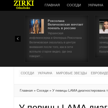
ГЛАВНАЯ
СОСЕДИ
УКРАИНА
Роксолана
Величковская мечтает
поехать в россию
Украинская
инфлюенсерка и блогерша Роксолана
«Холо
Величковская оказалась в центре
зачищ
внимания после того, как в сети
упоми
всплыло старое видео, где она
Казал
говорит:...
СОСЕДИ
УКРАИНА
МИРОВЫЕ ЗВЕЗДЫ
ЕВРОВИД
Главная
»
Соседи
»
У певицы LAMA диагностирована т
У певицы LAMA диаг