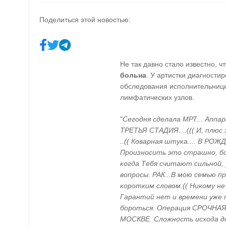
Поделиться этой новостью:
Не так давно стало известно, ч
больна
. У артистки диагности
обследования исполнительнице
лимфатических узлов.
"
Сегодня сделала МРТ... Аппар
ТРЕТЬЯ СТАДИЯ....((( И, плюс
..(( Коварная штука.... В РОЖ
Произносить это страшно, бо
когда Тебя считают сильной,
вопросы. РАК...В мою семью п
коротким словом.(( Никому не
Гарантий нет и времени уже т
бороться. Операция СРОЧНАЯ,
МОСКВЕ. Сложность исхода д