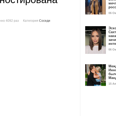
мечт
рос
06 О
нно 4092 раз
Категория
Соседи
Эск
Сах
нак
зач
инт
06 О
Меж
Инн
был
Ман
15 А