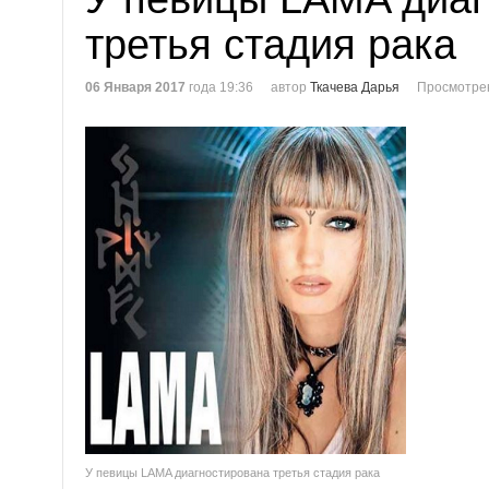
третья стадия рака
06 Января 2017
года 19:36
автор
Ткачева Дарья
Просмотре
У певицы LAMA диагностирована третья стадия рака