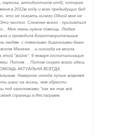
, наркоза, антибиотиков итд), которая
меня в 2012м году и всех предыдущих бед.
ю- это не сказать ничего.Одной мне не
 Это честно. Сложнее всего - признаться
о... Мне очень нужна помощь. Любая.
пала и проводила Благотворительные
чь людям- с тяжелыми диагнозами-даже
евском Манеже...-и никогда не могла
 этой "войне". 9 января госпитализация.
связи. Потом.... Потом скорее всего здесь
 ПОМОЩЬ АКТУАЛЬНА ВСЕГДА.
льным. Наверное иногда лучше вовремя
еть шанс на жизнь, чем обрести
 под заголовками "как же так всё
 своей страницы в Инстаграмм.