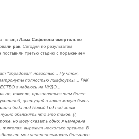
то певица
Лама Сафонова смертельно
ровали
рак
. Сегодня по результатам
 поставили третью стадию с поражением
ат "обрадовал" новостью... Ну чтож,
 затронуты полностью лимфоузлы.... РАК
ДЕСТВО я надеюсь на ЧУДО...
льно, тяжело, признаваться тем более...
 успешной, цветущей и какие могут быть
ришла беда под Новый Год под этим
 нужно обьяснять что это такое..((
оже, но могу сказать одно: я намерена
 тяжелая, вырежут несколько органов. В
обавляет моя непереносимость большого