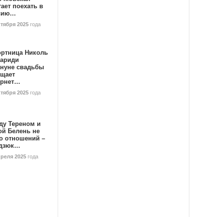
ает поехать в
сию…
ктября 2025
года
ортница Николь
тариди
ануне свадьбы
ищает
ернет…
ктября 2025
года
ду Тереном и
ой Белень не
о отношений –
дзюк…
преля 2025
года