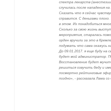
спектра лекарств (анестезии
случилась после нападения на 
Сказать что я сейчас чувству
справится. С деньгами плохо.
в этом. Их понадобиться мног
Сколько за свою жизнь высту
мероприятия, старалась помо
орден вручили за это в Кремл
подумать что сама окажусь на
До 09.01.2017. я еще буду на 
будет мой администратор.
Восстановление будет мучите
решиться озвучить беду и им
посмертно рейтинговые эфиры
поздно
», - рассказала Лама со