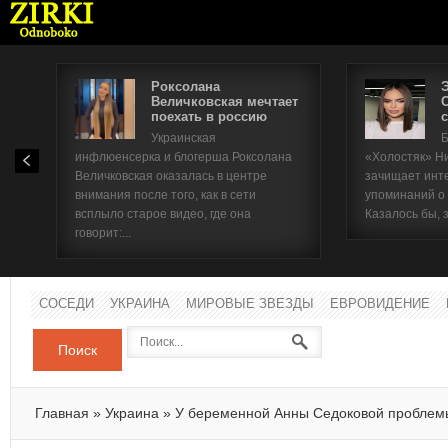
Роксолана
Величковская мечтает
поехать в россию
с
Имя п
Украинская
Б
инфлюенсерка и блогерша Роксолана
«Холостяк» Н
Паро
Величковская оказалась в центре
зачищает инт
внимания после того, как в сети
упоминаний о
всплыло старое видео, где она
Казалось бы, 
говорит:...
СОСЕДИ
УКРАИНА
МИРОВЫЕ ЗВЕЗДЫ
ЕВРОВИДЕНИЕ
Поиск
Главная
»
Украина
»
У беременной Анны Седоковой проблем