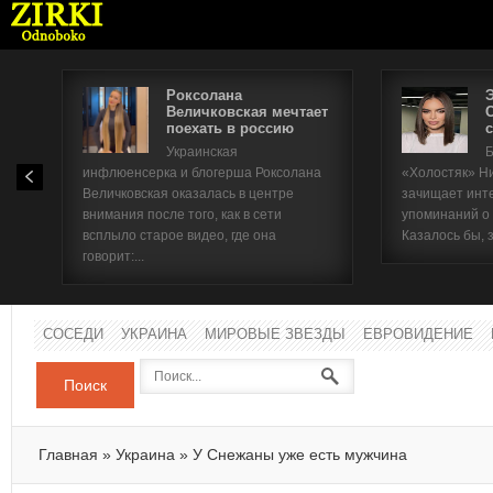
Роксолана
Величковская мечтает
поехать в россию
с
Имя п
Украинская
Б
инфлюенсерка и блогерша Роксолана
«Холостяк» Н
Паро
Величковская оказалась в центре
зачищает инт
внимания после того, как в сети
упоминаний о
всплыло старое видео, где она
Казалось бы, 
говорит:...
СОСЕДИ
УКРАИНА
МИРОВЫЕ ЗВЕЗДЫ
ЕВРОВИДЕНИЕ
Поиск
Главная
»
Украина
»
У Снежаны уже есть мужчина