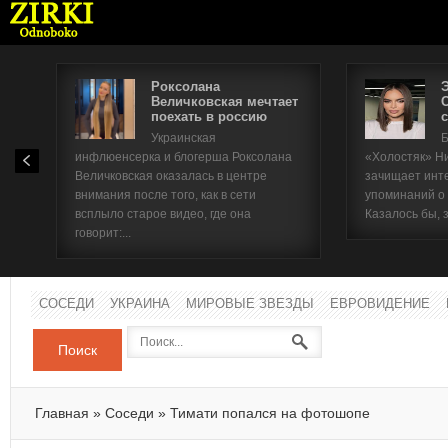
Роксолана
Величковская мечтает
поехать в россию
с
Имя п
Украинская
Б
инфлюенсерка и блогерша Роксолана
«Холостяк» Н
Паро
Величковская оказалась в центре
зачищает инт
внимания после того, как в сети
упоминаний о
всплыло старое видео, где она
Казалось бы, 
говорит:...
СОСЕДИ
УКРАИНА
МИРОВЫЕ ЗВЕЗДЫ
ЕВРОВИДЕНИЕ
Поиск
Главная
»
Соседи
»
Тимати попался на фотошопе