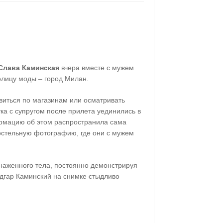
Слава Каминская
вчера вместе с мужем
олицу моды – город Милан.
авиться по магазинам или осматривать
ка с супругом после прилета уединились в
рмацию об этом распространила сама
остельную фотографию, где они с мужем
бнаженного тела, постоянно демонстрируя
 Эдгар Каминский на снимке стыдливо