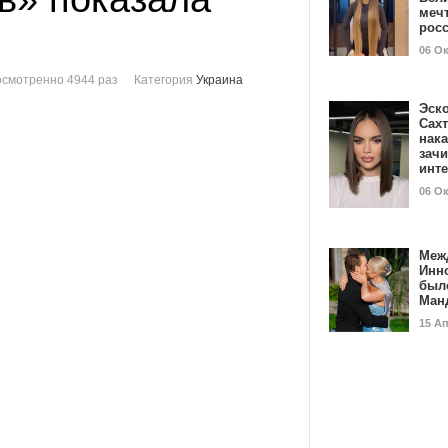
мечт
рос
06 О
смотренно 4944 раз
Категория
Украина
Эск
Сах
нак
зач
инт
06 О
Меж
Инн
был
Ман
15 А