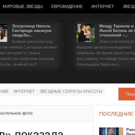
МИРОВЫЕ ЗВЕЗДЫ
ЕВРОВИДЕНИЕ
ИНТЕРНЕТ
ЗВЕЗ
Эскортница Николь
Между Тереном и
Сахтариди накануне
Инной Белень не
свадьбы...
отношений –...
Имя пользователя
Бывшая участница шоу
Известная блогер Е
стяк» Николь Сахтариди активно
Мандзюк сделала неожиданное
Пароль
ает интернет от любых
заявление. Во время своего инте
наний о ее эскортном прошлом.
она заявила, что между Холостяк
ось бы, зачем ей это?
Александром Тереном и...
запомнить
ЕНИЕ
ИНТЕРНЕТ
ЗВЕЗДНЫЕ СЕКРЕТЫ КРАСОТЫ
Пои
Забыли пароль?
Забыли имя пользователя?
постельное фото
ПОСЛЕДНИЕ
Рок
в» показала
Вел