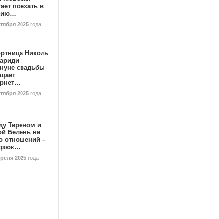
ает поехать в
сию…
ктября 2025
года
ортница Николь
тариди
ануне свадьбы
ищает
ернет…
ктября 2025
года
ду Тереном и
ой Белень не
о отношений –
дзюк…
преля 2025
года