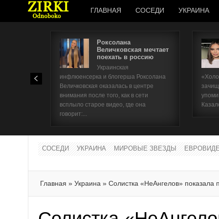
ГЛАВНАЯ
СОСЕДИ
УКРАИНА
Роксолана
Величковская мечтает
поехать в россию
Украинская
инфлюенсерка и блогерша Роксолана
«Холо
Величковская оказалась в центре
зачищ
внимания после того, как в сети
упоми
всплыло старое видео, где она
Казал
говорит:...
СОСЕДИ
УКРАИНА
МИРОВЫЕ ЗВЕЗДЫ
ЕВРОВИД
Главная
»
Украина
»
Солистка «НеАнгелов» показала 
Солистка «НеАнгело