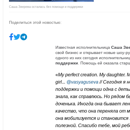
Саша Зверева осталась без помощи и поддержки
Поделиться этой новостью:
Известная исполнительница
Саша Зв
свой бизнес и открывает новые шоу-р
одного из них сегодня исполнительн
поддержки
. Помощь ей оказала стар
«
My
perfect
creation
.
My daughter. My
girl...
@vasyaguseva
// Сегодня я
поддержки и помощи одна с деть
знала, как справлюсь. Но рядом 
доченька. Иногда она бывает лен
качество, что она переняла от 
она мобилизуется и становится 
полезной. Спасибо тебе, мой реб