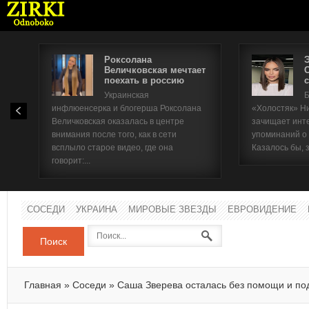
Роксолана
Величковская мечтает
поехать в россию
с
Имя п
Украинская
Б
инфлюенсерка и блогерша Роксолана
«Холостяк» Н
Паро
Величковская оказалась в центре
зачищает инт
внимания после того, как в сети
упоминаний о
всплыло старое видео, где она
Казалось бы, 
говорит:...
СОСЕДИ
УКРАИНА
МИРОВЫЕ ЗВЕЗДЫ
ЕВРОВИДЕНИЕ
Поиск
Главная
»
Соседи
»
Саша Зверева осталась без помощи и по