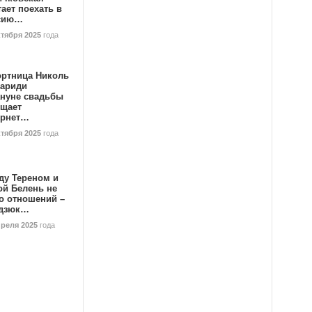
ает поехать в
сию…
ктября 2025
года
ортница Николь
тариди
ануне свадьбы
ищает
ернет…
ктября 2025
года
ду Тереном и
ой Белень не
о отношений –
дзюк…
преля 2025
года