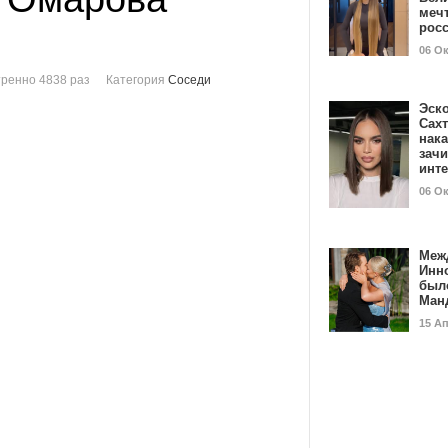
мечт
рос
06 О
ренно 4838 раз
Категория
Соседи
Эск
Сах
нак
зач
инт
06 О
Меж
Инн
был
Ман
15 А