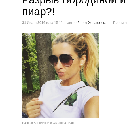
пиар?!
31 Июля 2016
года 15:11
автор
Дарья Ходаковская
Просмот
Разрыв Бородиной и Омарова пиар?!