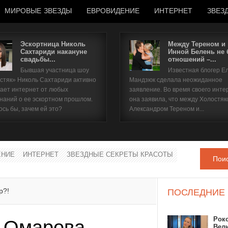
МИРОВЫЕ ЗВЕЗДЫ
ЕВРОВИДЕНИЕ
ИНТЕРНЕТ
ЗВЕЗ
Эскортница Николь
Между Тереном и
Сахтариди накануне
Инной Белень не
свадьбы...
отношений –...
Имя пользователя
Бывшая участница шоу
Известная блогер Е
стяк» Николь Сахтариди активно
Мандзюк сделала неожиданное
Пароль
ает интернет от любых
заявление. Во время своего инте
наний о ее эскортном прошлом.
она заявила, что между Холостяк
ось бы, зачем ей это?
Александром Тереном и...
запомнить
ЕНИЕ
ИНТЕРНЕТ
ЗВЕЗДНЫЕ СЕКРЕТЫ КРАСОТЫ
Пои
Забыли пароль?
Забыли имя пользователя?
р?!
ПОСЛЕДНИЕ
Рок
и Омарова
Вел