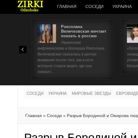
ГЛАВНАЯ
СОСЕДИ
УКРАИНА
Роксолана
Величковская мечтает
поехать в россию
Украинская
инфлюенсерка и блогерша Роксолана
«Холо
Величковская оказалась в центре
зачищ
внимания после того, как в сети
упоми
всплыло старое видео, где она
Казал
говорит:...
СОСЕДИ
УКРАИНА
МИРОВЫЕ ЗВЕЗДЫ
ЕВРОВИД
Главная
»
Соседи
»
Разрыв Бородиной и Омарова пиа
Разрыв Бородиной 