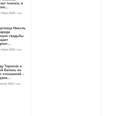
ает поехать в
сию…
ктября 2025
года
ортница Николь
тариди
ануне свадьбы
ищает
ернет…
ктября 2025
года
ду Тереном и
ой Белень не
о отношений –
дзюк…
преля 2025
года