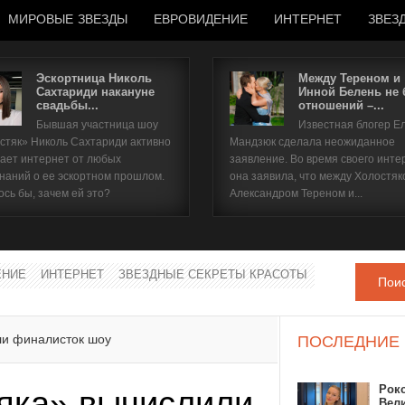
МИРОВЫЕ ЗВЕЗДЫ
ЕВРОВИДЕНИЕ
ИНТЕРНЕТ
ЗВЕЗ
Эскортница Николь
Между Тереном и
Сахтариди накануне
Инной Белень не
свадьбы...
отношений –...
Имя пользователя
Бывшая участница шоу
Известная блогер Е
стяк» Николь Сахтариди активно
Мандзюк сделала неожиданное
Пароль
ает интернет от любых
заявление. Во время своего инте
наний о ее эскортном прошлом.
она заявила, что между Холостяк
ось бы, зачем ей это?
Александром Тереном и...
запомнить
ЕНИЕ
ИНТЕРНЕТ
ЗВЕЗДНЫЕ СЕКРЕТЫ КРАСОТЫ
Пои
Забыли пароль?
Забыли имя пользователя?
ли финалисток шоу
ПОСЛЕДНИЕ
Рок
яка» вычислили
Вел