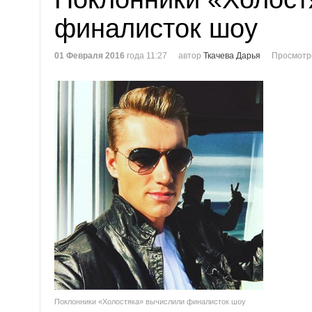
финалисток шоу
01 Февраля 2016
года 11:27
автор
Ткачева Дарья
Просмотр
Поклонники «Холостяка» вычислили финалисток шоу