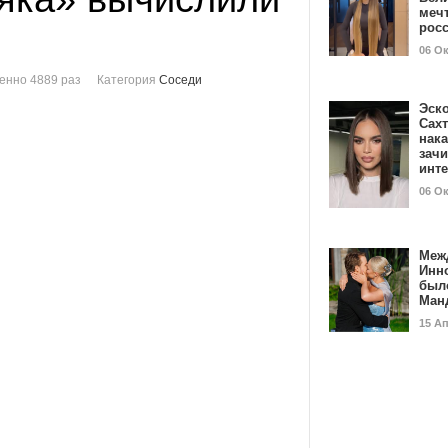
мечт
рос
06 О
енно 4889 раз
Категория
Соседи
Эск
Сах
нак
зач
инт
06 О
Меж
Инн
был
Ман
15 А