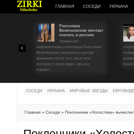
ГЛАВНАЯ
СОСЕДИ
УКРАИНА
Роксолана
Величковская мечтает
поехать в россию
Украинская
инфлюенсерка и блогерша Роксолана
«Холо
Величковская оказалась в центре
зачищ
внимания после того, как в сети
упоми
всплыло старое видео, где она
Казал
говорит:...
СОСЕДИ
УКРАИНА
МИРОВЫЕ ЗВЕЗДЫ
ЕВРОВИД
Главная
»
Соседи
»
Поклонники «Холостяка» вычисли
Поклонники «Холост