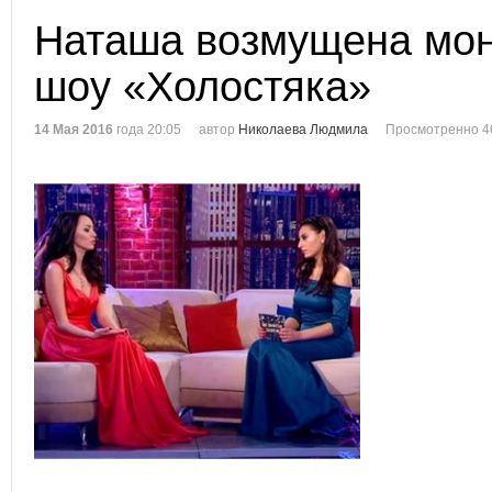
Наташа возмущена мон
шоу «Холостяка»
14 Мая 2016
года 20:05
автор
Николаева Людмила
Просмотренно 4