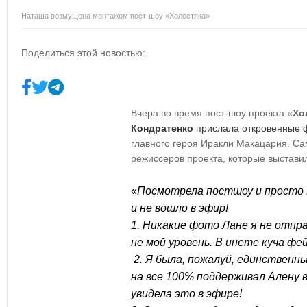
Наташа возмущена монтажом пост-шоу «Холостяка»
Поделиться этой новостью:
Вчера во время пост-шоу проекта «
Хо
Кондратенко
прислала откровенные 
главного героя Иракли Макацария. С
режиссеров проекта, которые выставил
«
Посмотрела постшоу и прост
и не вошло в эфир!
1. Никакие фото Лане я не отпра
не мой уровень. В инете куча фей
2. Я была, пожалуй, единственн
на все 100% поддерживал Алену в
увидела это в эфире!