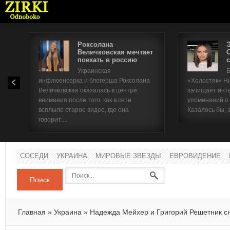
Роксолана
Величковская мечтает
поехать в россию
с
Имя п
Украинская
Б
инфлюенсерка и блогерша Роксолана
«Холостяк» Н
Паро
Величковская оказалась в центре
зачищает инт
внимания после того, как в сети
упоминаний о
всплыло старое видео, где она
Казалось бы, 
говорит:...
СОСЕДИ
УКРАИНА
МИРОВЫЕ ЗВЕЗДЫ
ЕВРОВИДЕНИЕ
Поиск
Главная
»
Украина
»
Надежда Мейхер и Григорий Решетник с