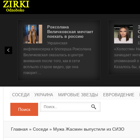
Роксолана
Величковская мечтает
поехать в россию
с
Имя п
Украинская
Б
инфлюенсерка и блогерша Роксолана
«Холостяк» Н
Паро
Величковская оказалась в центре
зачищает инт
внимания после того, как в сети
упоминаний о
всплыло старое видео, где она
Казалось бы, 
говорит:...
СОСЕДИ
УКРАИНА
МИРОВЫЕ ЗВЕЗДЫ
ЕВРОВИДЕНИЕ
Поиск
Главная
»
Соседи
»
Мужа Жасмин выпустили из СИЗО