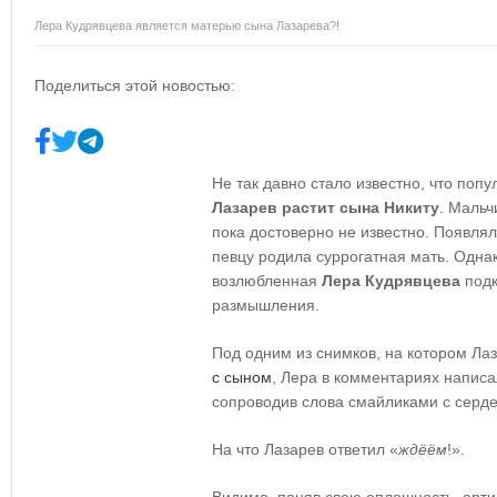
Лера Кудрявцева является матерью сына Лазарева?!
Поделиться этой новостью:
Не так давно стало известно, что по
Лазарев растит сына Никиту
. Мальч
пока достоверно не известно. Появля
певцу родила суррогатная мать. Однак
возлюбленная
Лера Кудрявцева
подк
размышления.
Под одним из снимков, на котором Л
с сыном
, Лера в комментариях написа
сопроводив слова смайликами с серде
На что Лазарев ответил «
ждёём
!».