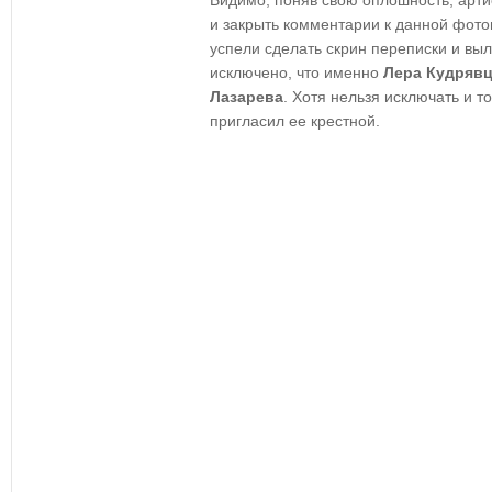
Видимо, поняв свою оплошность, арт
и закрыть комментарии к данной фот
успели сделать скрин переписки и выло
исключено, что именно
Лера Кудрявц
Лазарева
. Хотя нельзя исключать и то
пригласил ее крестной.