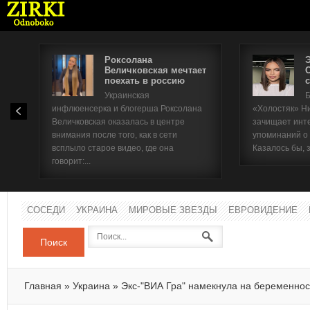
Роксолана
Величковская мечтает
поехать в россию
с
Имя п
Украинская
Б
инфлюенсерка и блогерша Роксолана
«Холостяк» Н
Паро
Величковская оказалась в центре
зачищает инт
внимания после того, как в сети
упоминаний о
всплыло старое видео, где она
Казалось бы, 
говорит:...
СОСЕДИ
УКРАИНА
МИРОВЫЕ ЗВЕЗДЫ
ЕВРОВИДЕНИЕ
Поиск
Главная
»
Украина
»
Экс-"ВИА Гра" намекнула на беременнос