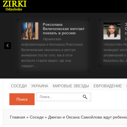
Роксолана
Величковская мечтает
поехать в россию
с
Имя п
Украинская
Б
инфлюенсерка и блогерша Роксолана
«Холостяк» Н
Паро
Величковская оказалась в центре
зачищает инт
внимания после того, как в сети
упоминаний о
всплыло старое видео, где она
Казалось бы, 
говорит:...
СОСЕДИ
УКРАИНА
МИРОВЫЕ ЗВЕЗДЫ
ЕВРОВИДЕНИЕ
Поиск
Главная
»
Соседи
»
Джиган и Оксана Самойлова ждут ребенк