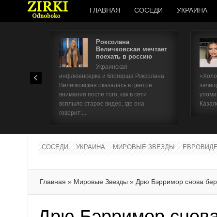
ГЛАВНАЯ
СОСЕДИ
УКРАИНА
Роксолана
Величковская мечтает
поехать в россию
Украинская
инфлюенсерка и блогерша Роксолана
«Холо
Величковская оказалась в центре
зачищ
внимания после того, как в сети
упоми
всплыло старое видео, где она
Казал
говорит:...
СОСЕДИ
УКРАИНА
МИРОВЫЕ ЗВЕЗДЫ
ЕВРОВИД
Главная
»
Мировые Звезды
»
Дрю Бэрримор снова бе
Дрю Бэрримор снов