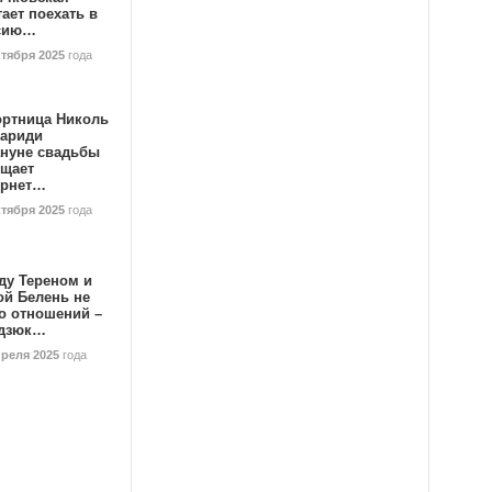
ает поехать в
сию…
ктября 2025
года
ортница Николь
тариди
ануне свадьбы
ищает
ернет…
ктября 2025
года
ду Тереном и
ой Белень не
о отношений –
дзюк…
преля 2025
года