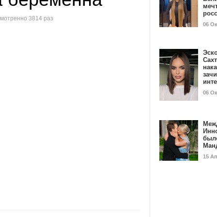
мечт
рос
мотренно 3814 раз
06 О
Эск
Сах
нак
зач
инт
06 О
Меж
Инн
был
Ман
15 А