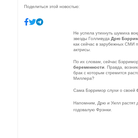
Поделиться этой новостью:
Не успела утихнуть шумиха во
звезды Голливуда
Дрю Бэрри
как сейчас в зарубежных СМИ
актрисы.
По их словам, сейчас Бэрримо
беременности
. Правда, возни
брак с которым стремится расто
Миллера?
Сама Бэрримор слухи о своей
Напомним, Дрю и Уилл растят 
годовалую Фрэнки.