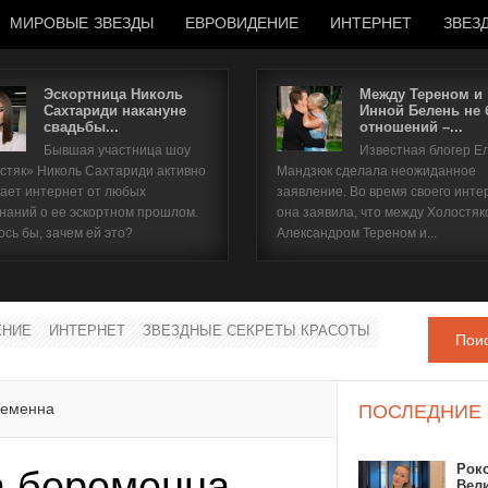
МИРОВЫЕ ЗВЕЗДЫ
ЕВРОВИДЕНИЕ
ИНТЕРНЕТ
ЗВЕЗ
Эскортница Николь
Между Тереном и
Сахтариди накануне
Инной Белень не
свадьбы...
отношений –...
Имя пользователя
Бывшая участница шоу
Известная блогер Е
стяк» Николь Сахтариди активно
Мандзюк сделала неожиданное
Пароль
ает интернет от любых
заявление. Во время своего инте
наний о ее эскортном прошлом.
она заявила, что между Холостяк
ось бы, зачем ей это?
Александром Тереном и...
запомнить
ЕНИЕ
ИНТЕРНЕТ
ЗВЕЗДНЫЕ СЕКРЕТЫ КРАСОТЫ
Пои
Забыли пароль?
Забыли имя пользователя?
ременна
ПОСЛЕДНИЕ
Рок
а беременна
Вел