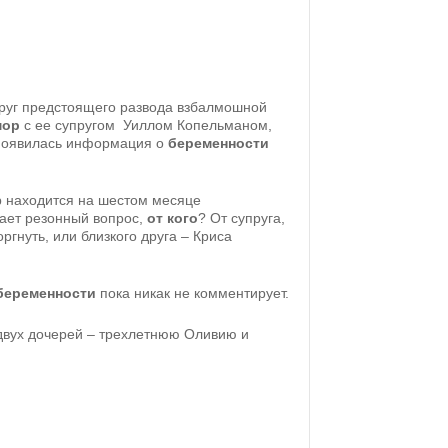
круг предстоящего развода взбалмошной
мор
с ее супругом Уиллом Копельманом,
 появилась информация о
беременности
р находится на шестом месяце
кает резонный вопрос,
от кого
? От супруга,
ргнуть, или близкого друга – Криса
беременности
пока никак не комментирует.
двух дочерей – трехлетнюю Оливию и