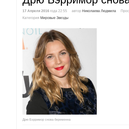
17 Апреля 2016
года 22:55
автор
Николаева Людмила
Прос
Категория
Мировые Звезды
Дрю Бэрримор снова беременна