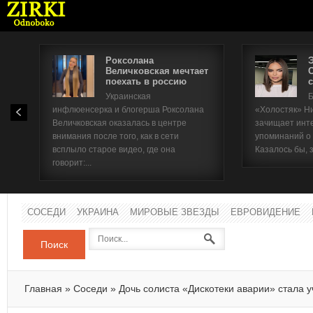
Роксолана
Величковская мечтает
поехать в россию
с
Имя п
Украинская
Б
инфлюенсерка и блогерша Роксолана
«Холостяк» Н
Паро
Величковская оказалась в центре
зачищает инт
внимания после того, как в сети
упоминаний о
всплыло старое видео, где она
Казалось бы, 
говорит:...
СОСЕДИ
УКРАИНА
МИРОВЫЕ ЗВЕЗДЫ
ЕВРОВИДЕНИЕ
Поиск
Главная
»
Соседи
»
Дочь солиста «Дискотеки аварии» стала 