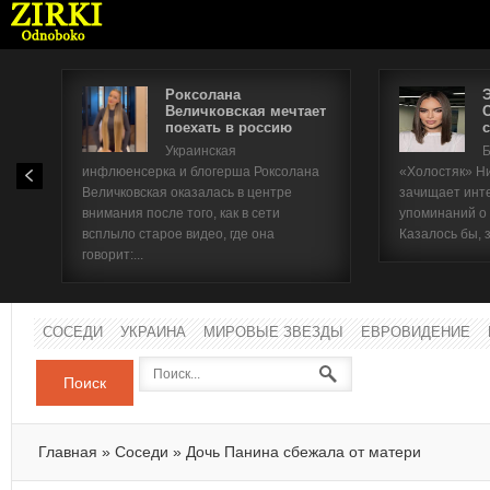
Роксолана
Величковская мечтает
поехать в россию
с
Имя п
Украинская
Б
инфлюенсерка и блогерша Роксолана
«Холостяк» Н
Паро
Величковская оказалась в центре
зачищает инт
внимания после того, как в сети
упоминаний о
всплыло старое видео, где она
Казалось бы, 
говорит:...
СОСЕДИ
УКРАИНА
МИРОВЫЕ ЗВЕЗДЫ
ЕВРОВИДЕНИЕ
Поиск
Главная
»
Соседи
»
Дочь Панина сбежала от матери