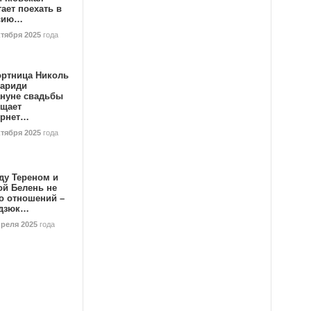
ает поехать в
сию…
ктября 2025
года
ортница Николь
тариди
ануне свадьбы
ищает
ернет…
ктября 2025
года
ду Тереном и
ой Белень не
о отношений –
дзюк…
преля 2025
года