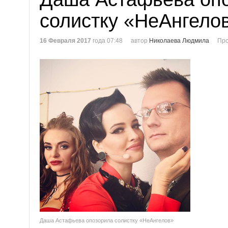
солистку «НеАнгело
16 Февраля 2017
года 07:48
автор
Николаева Людмила
Про
Даша Астафьева опозорила солистку «НеАнгелов»