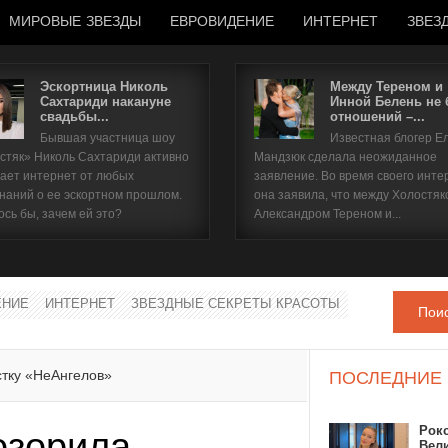
МИРОВЫЕ ЗВЕЗДЫ
ЕВРОВИДЕНИЕ
ИНТЕРНЕТ
ЗВЕЗ
Эскортница Николь
Между Тереном и
Сахтариди накануне
Инной Белень не
свадьбы...
отношений –...
Имя пользователя
Бывшая участница шоу
Известная блогер Е
стяк» Николь Сахтариди активно
Мандзюк сделала неожиданное
Пароль
ает интернет от любых
заявление. Во время своего инте
наний о ее эскортном прошлом.
она заявила, что между Холостяк
ось бы, зачем ей это?
Александром Тереном и...
запомнить
ЕНИЕ
ИНТЕРНЕТ
ЗВЕЗДНЫЕ СЕКРЕТЫ КРАСОТЫ
Пои
Забыли пароль?
Забыли имя пользователя?
тку «НеАнгелов»
ПОСЛЕДНИЕ
Рок
озорила
Вел