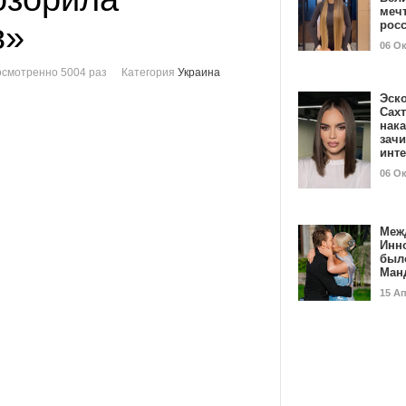
мечт
в»
рос
06 О
смотренно 5004 раз
Категория
Украина
Эск
Сах
нак
зач
инт
06 О
Меж
Инн
был
Ман
15 А