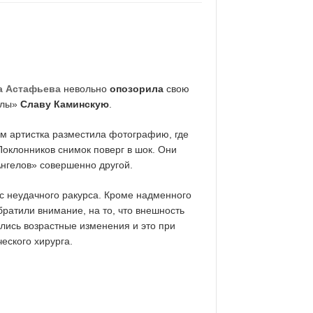
а Астафьева
невольно
опозорила
свою
гелы»
Славу Каминскую
.
мм артистка разместила фотографию, где
Поклонников снимок поверг в шок. Они
Ангелов» совершенно другой.
с неудачного ракурса. Кроме надменного
ратили внимание, на то, что внешность
лись возрастные изменения и это при
еского хирурга.