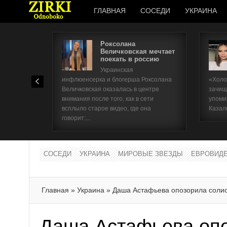
ГЛАВНАЯ
СОСЕДИ
УКРАИНА
Роксолана
Величковская мечтает
поехать в россию
Украинская
инфлюенсерка и блогерша Роксолана
«Холо
Величковская оказалась в центре
зачищ
внимания после того, как в сети
упоми
всплыло старое видео, где она
Казал
говорит:...
СОСЕДИ
УКРАИНА
МИРОВЫЕ ЗВЕЗДЫ
ЕВРОВИД
Главная
»
Украина
»
Даша Астафьева опозорила солис
Даша Астафьева оп